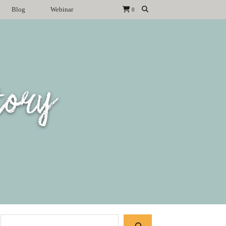
Blog
Webinar
0
tory
Suchen