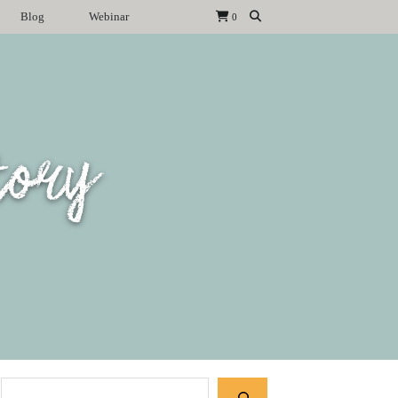
Blog
Webinar
0
tory
Suchen