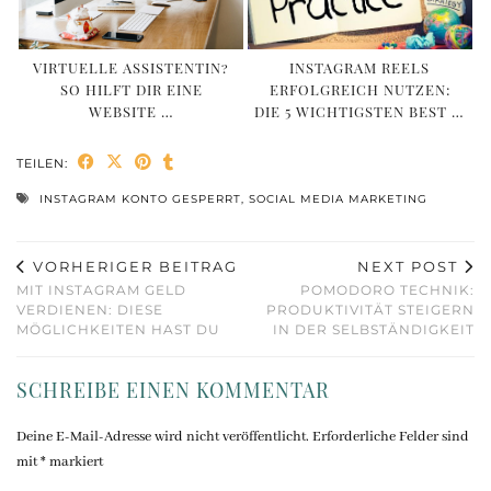
VIRTUELLE ASSISTENTIN?
INSTAGRAM REELS
SO HILFT DIR EINE
ERFOLGREICH NUTZEN:
WEBSITE …
DIE 5 WICHTIGSTEN BEST …
TEILEN:
INSTAGRAM KONTO GESPERRT
,
SOCIAL MEDIA MARKETING
VORHERIGER BEITRAG
NEXT POST
MIT INSTAGRAM GELD
POMODORO TECHNIK:
VERDIENEN: DIESE
PRODUKTIVITÄT STEIGERN
MÖGLICHKEITEN HAST DU
IN DER SELBSTÄNDIGKEIT
SCHREIBE EINEN KOMMENTAR
Deine E-Mail-Adresse wird nicht veröffentlicht.
Erforderliche Felder sind
mit
*
markiert