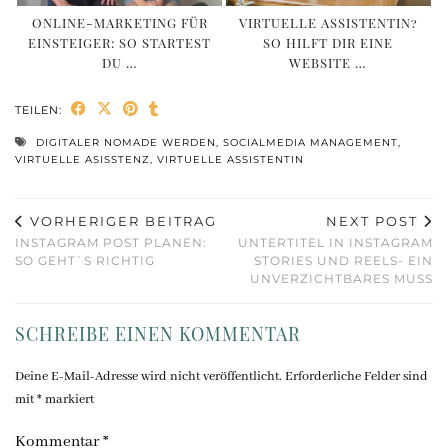
ONLINE-MARKETING FÜR
VIRTUELLE ASSISTENTIN?
EINSTEIGER: SO STARTEST
SO HILFT DIR EINE
DU …
WEBSITE …
TEILEN:
DIGITALER NOMADE WERDEN
,
SOCIALMEDIA MANAGEMENT
,
VIRTUELLE ASISSTENZ
,
VIRTUELLE ASSISTENTIN
VORHERIGER BEITRAG
NEXT POST
INSTAGRAM POST PLANEN:
UNTERTITEL IN INSTAGRAM
SO GEHT`S RICHTIG
STORIES UND REELS- EIN
UNVERZICHTBARES MUSS
SCHREIBE EINEN KOMMENTAR
Deine E-Mail-Adresse wird nicht veröffentlicht.
Erforderliche Felder sind
mit
*
markiert
Kommentar
*