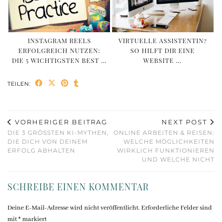
INSTAGRAM REELS
VIRTUELLE ASSISTENTIN?
ERFOLGREICH NUTZEN:
SO HILFT DIR EINE
DIE 5 WICHTIGSTEN BEST …
WEBSITE …
TEILEN:
VORHERIGER BEITRAG
NEXT POST
DIE 3 GRÖSSTEN KI-MYTHEN, D
ONLINE ARBEITEN & REISEN:
IE DICH VON DEINEM E
WELCHE MÖGLICHKEITEN
RFOLG ABHALTEN
WIRKLICH FUNKTIONIEREN
UND WELCHE NICHT
SCHREIBE EINEN KOMMENTAR
Deine E-Mail-Adresse wird nicht veröffentlicht.
Erforderliche Felder sind
mit
*
markiert