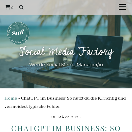
0
Social Media Factory
Werde Social Media Manager/in
Home
»
ChatGPT im Business: So nutzt du die KI richtig und
vermeidest typische Fehler
10. MÄRZ 2025
CHATGPT IM BUSINESS: SO